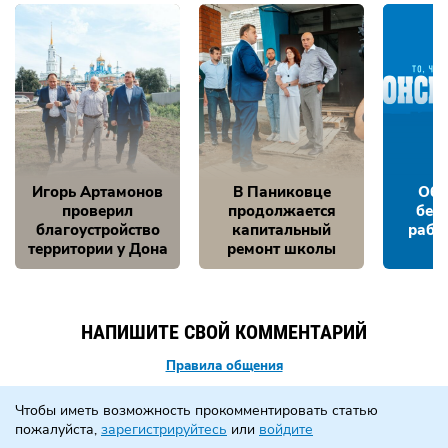
Игорь Артамонов
В Паниковце
Обе
проверил
продолжается
без
благоустройство
капитальный
рабо
территории у Дона
ремонт школы
НАПИШИТЕ СВОЙ КОММЕНТАРИЙ
Правила общения
Чтобы иметь возможность прокомментировать статью
пожалуйста,
зарегистрируйтесь
или
войдите