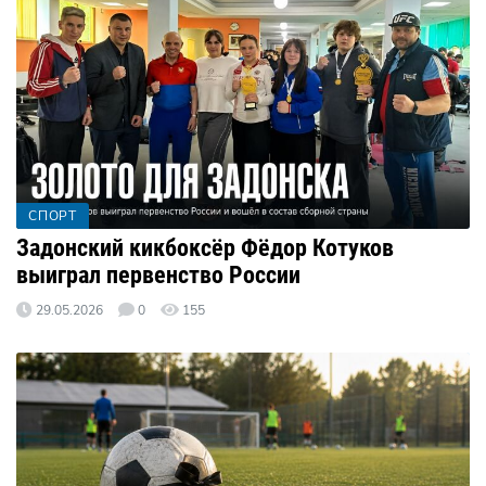
СПОРТ
Задонский кикбоксёр Фёдор Котуков
выиграл первенство России
29.05.2026
0
155