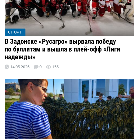
СПОРТ
В Задонске «Русагро» вырвала победу
по буллитам и вышла в плей-офф «Лиги
надежды»
14.05.2026
0
156