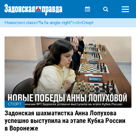
Новости<i class="fa fa-angle-right"></i>Спорт
СПОРТ
Задонская шахматистка Анна Лопухова
успешно выступила на этапе Кубка России
в Воронеже