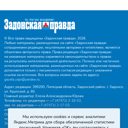
© Все права защищены «Задонская правда»,
2026.
Любые материалы, размещенные на сайте «Задонская правда»
сотрудниками редакции, нештатными авторами и читателями, являются
объектами авторского права. Права редакции «Задонская правда»
на указанные материалы охраняются законодательством о правах
на результаты интеллектуальной деятельности. Полное или частичное
использование материалов, размещенных на сайте «Задонская правда»,
допускается только с письменного согласия редакции с указанием
ссылки на источник. Все вопросы можно задать по адресу
gazeta.zapr@yandex.ru
.
Адрес редакции:
399200, Липецкая область, Задонский район, г. Задонск,
ул. Крупской, д. 60.
Главный редактор:
Елена Александровна Юрова
Телефоны:
гл. редактора —
+7 (47471) 2‑16‑02
,
зам. гл. редактора —
+7 (47471) 2‑17‑03
,
отдела писем —
+7 (47471) 2‑11‑95
.
Отдел рекламы и объявлений:
Мы используем cookies и сервис аналитики
тел.
+7 (47471) 2‑43‑88
, эл. почта -
buh.gzp@yandex.ru
Яндекс.Метрика для сбора обезличенной статистики
Эл. почта:
gazeta.zapr@yandex.ru
посещений. Нажимая «OK», вы соглашаетесь с