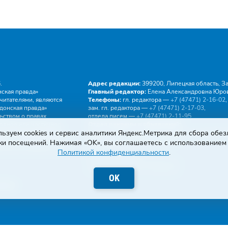
.
Адрес редакции:
399200, Липецкая область, Зад
ская правда»
Главный редактор:
Елена Александровна Юро
читателями, являются
Телефоны:
гл. редактора —
+7 (47471) 2‑16‑02
,
донская правда»
зам. гл. редактора —
+7 (47471) 2‑17‑03
,
ьством о правах
отдела писем —
+7 (47471) 2‑11‑95
.
Полное или частичное
Отдел рекламы и объявлений:
е «Задонская правда»,
ьзуем cookies и сервис аналитики Яндекс.Метрика для сбора обе
тел.
+7 (47471) 2‑43‑88
, эл. почта -
buh.gzp@yan
кции с указанием ссылки
Эл. почта:
gazeta.zapr@yandex.ru
ки посещений. Нажимая «OK», вы соглашаетесь с использованием 
су
gazeta.zapr@yandex.ru
.
Политикой конфиденциальности
.
Правила общения
Политика конфиденциальности
Пользовательское соглашение
OK