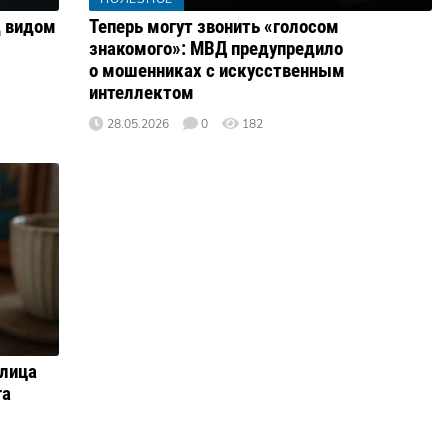
 видом
Теперь могут звонить «голосом
знакомого»: МВД предупредило
о мошенниках с искусственным
интеллектом
28.05.2026
0
182
лица
га