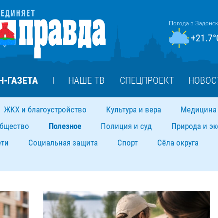
Погода в Задонс
+21.7°
Н-ГАЗЕТА
НАШЕ ТВ
СПЕЦПРОЕКТ
НОВОС
ЖКХ и благоустройство
Культура и вера
Медицина 
бщество
Полезное
Полиция и суд
Природа и эк
ети
Социальная защита
Спорт
Сёла округа