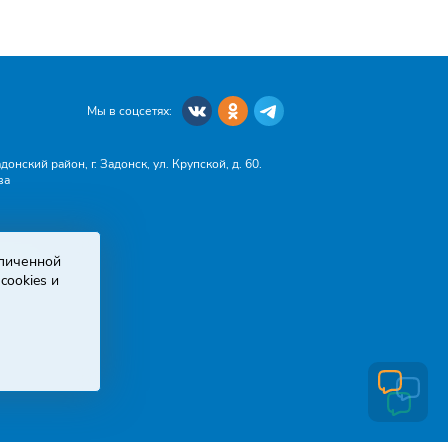
Мы в соцсетях:
онский район, г. Задонск, ул. Крупской, д. 60.
ва
зличенной
dex.ru
cookies и