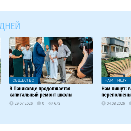
 ДНЕЙ
ОБЩЕСТВО
НАМ ПИШУТ
В Паниковце продолжается
Нам пишут: в
капитальный ремонт школы
переполнены
29.07.2026
0
673
04.08.2026