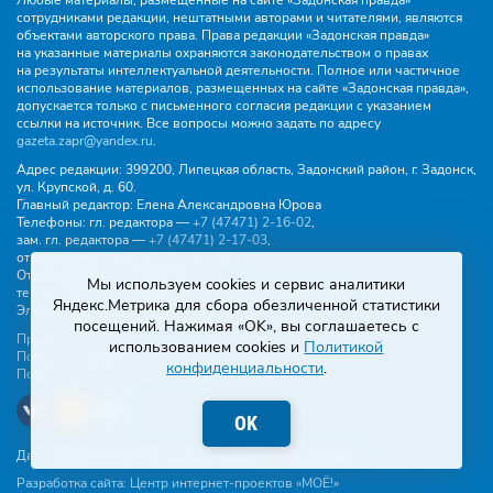
Любые материалы, размещенные на сайте «Задонская правда»
сотрудниками редакции, нештатными авторами и читателями, являются
объектами авторского права. Права редакции «Задонская правда»
на указанные материалы охраняются законодательством о правах
на результаты интеллектуальной деятельности. Полное или частичное
использование материалов, размещенных на сайте «Задонская правда»,
допускается только с письменного согласия редакции с указанием
ссылки на источник. Все вопросы можно задать по адресу
gazeta.zapr@yandex.ru
.
Адрес редакции:
399200, Липецкая область, Задонский район, г. Задонск,
ул. Крупской, д. 60.
Главный редактор:
Елена Александровна Юрова
Телефоны:
гл. редактора —
+7 (47471) 2‑16‑02
,
зам. гл. редактора —
+7 (47471) 2‑17‑03
,
отдела писем —
+7 (47471) 2‑11‑95
.
Отдел рекламы и объявлений:
Мы используем cookies и сервис аналитики
тел.
+7 (47471) 2‑43‑88
, эл. почта -
buh.gzp@yandex.ru
Яндекс.Метрика для сбора обезличенной статистики
Эл. почта:
gazeta.zapr@yandex.ru
посещений. Нажимая «OK», вы соглашаетесь с
Правила общения
использованием cookies и
Политикой
Политика конфиденциальности
конфиденциальности
.
Пользовательское соглашение
OK
Данные погоды предоставляются сервисом
Разработка сайта:
Центр интернет-проектов «МОЁ!»