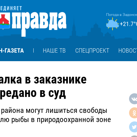
Погода в Задонс
+21.7°
Н-ГАЗЕТА
НАШЕ ТВ
СПЕЦПРОЕКТ
НОВОС
лка в заказнике
ередано в суд
 района могут лишиться свободы
овлю рыбы в природоохранной зоне