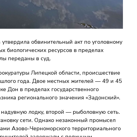
 утвердила обвинительный акт по уголовному
ых биологических ресурсов в пределах
лы переданы в суд.
рокуратуры Липецкой области, происшествие
ошлого года. Двое местных жителей — 49 и 45
ке Дон в пределах государственного
азника регионального значения «Задонский».
 надувную лодку, второй — рыболовную сеть.
тановку сети. Однако незаконный промысел
рами Азово-Черноморского территориального
арушителей задержали с поличным.