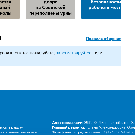
ается
дворе
безопасности
ьный
на Советской
рабочего места
школы
переполнены урны
Й
Правила общения
ровать статью пожалуйста,
зарегистрируйтесь
или
.
Адрес редакции:
399200, Липецкая область, Зад
ская правда»
Главный редактор:
Елена Александровна Юро
читателями, являются
Телефоны:
гл. редактора —
+7 (47471) 2‑16‑02
,