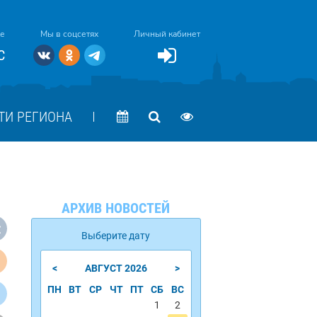
ке
Мы в соцсетях
Личный кабинет
C
ТИ РЕГИОНА
АРХИВ НОВОСТЕЙ
Выберите дату
<
>
АВГУСТ
2026
ПН
ВТ
СР
ЧТ
ПТ
СБ
ВС
1
2