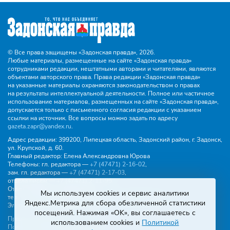
© Все права защищены «Задонская правда»,
2026.
Любые материалы, размещенные на сайте «Задонская правда»
сотрудниками редакции, нештатными авторами и читателями, являются
объектами авторского права. Права редакции «Задонская правда»
на указанные материалы охраняются законодательством о правах
на результаты интеллектуальной деятельности. Полное или частичное
использование материалов, размещенных на сайте «Задонская правда»,
допускается только с письменного согласия редакции с указанием
ссылки на источник. Все вопросы можно задать по адресу
gazeta.zapr@yandex.ru
.
Адрес редакции:
399200, Липецкая область, Задонский район, г. Задонск,
ул. Крупской, д. 60.
Главный редактор:
Елена Александровна Юрова
Телефоны:
гл. редактора —
+7 (47471) 2‑16‑02
,
зам. гл. редактора —
+7 (47471) 2‑17‑03
,
отдела писем —
+7 (47471) 2‑11‑95
.
Отдел рекламы и объявлений:
Мы используем cookies и сервис аналитики
тел.
+7 (47471) 2‑43‑88
, эл. почта -
buh.gzp@yandex.ru
Яндекс.Метрика для сбора обезличенной статистики
Эл. почта:
gazeta.zapr@yandex.ru
посещений. Нажимая «OK», вы соглашаетесь с
Правила общения
использованием cookies и
Политикой
Политика конфиденциальности