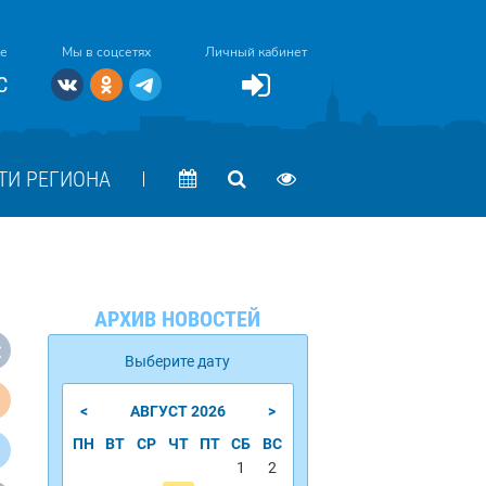
ке
Мы в соцсетях
Личный кабинет
C
ТИ РЕГИОНА
АРХИВ НОВОСТЕЙ
Выберите дату
<
>
АВГУСТ
2026
ПН
ВТ
СР
ЧТ
ПТ
СБ
ВС
1
2