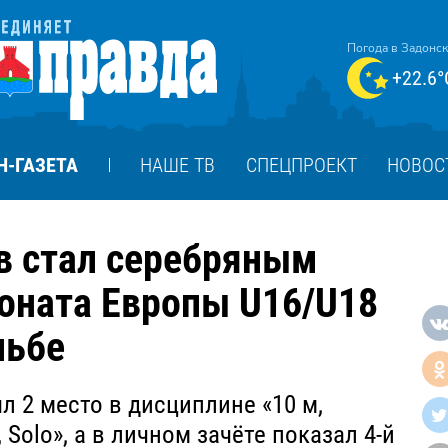
Погода в Задонс
+22.6°
Н-ГАЗЕТА
НАШЕ ТВ
СПЕЦПРОЕКТ
НОВОС
в стал серебряным
оната Европы U16/U18
льбе
л 2 место в дисциплине «10 м,
Solo», а в личном зачёте показал 4-й