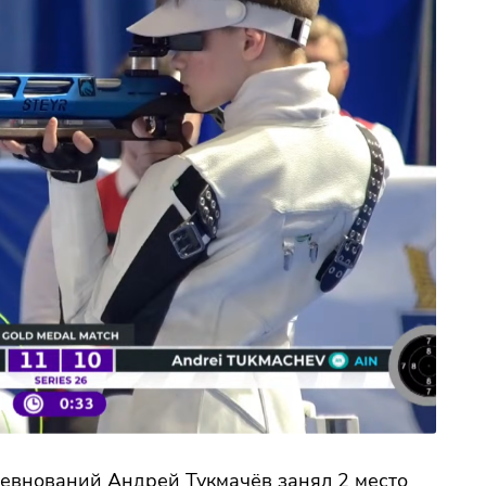
евнований Андрей Тукмачёв занял 2 место