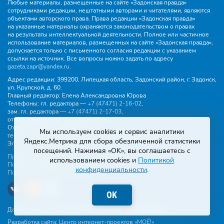
Любые материалы, размещенные на сайте «Задонская правда»
сотрудниками редакции, нештатными авторами и читателями, являются
объектами авторского права. Права редакции «Задонская правда»
на указанные материалы охраняются законодательством о правах
на результаты интеллектуальной деятельности. Полное или частичное
использование материалов, размещенных на сайте «Задонская правда»,
допускается только с письменного согласия редакции с указанием
ссылки на источник. Все вопросы можно задать по адресу
gazeta.zapr@yandex.ru
.
Адрес редакции:
399200, Липецкая область, Задонский район, г. Задонск,
ул. Крупской, д. 60.
Главный редактор:
Елена Александровна Юрова
Телефоны:
гл. редактора —
+7 (47471) 2‑16‑02
,
зам. гл. редактора —
+7 (47471) 2‑17‑03
,
отдела писем —
+7 (47471) 2‑11‑95
.
Отдел рекламы и объявлений:
Мы используем cookies и сервис аналитики
тел.
+7 (47471) 2‑43‑88
, эл. почта -
buh.gzp@yandex.ru
Яндекс.Метрика для сбора обезличенной статистики
Эл. почта:
gazeta.zapr@yandex.ru
посещений. Нажимая «OK», вы соглашаетесь с
Правила общения
использованием cookies и
Политикой
Политика конфиденциальности
конфиденциальности
.
Пользовательское соглашение
OK
Данные погоды предоставляются сервисом
Разработка сайта:
Центр интернет-проектов «МОЁ!»