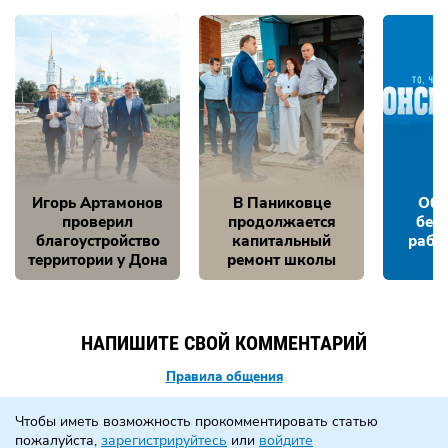
Игорь Артамонов
В Паниковце
Обе
проверил
продолжается
без
благоустройство
капитальный
рабо
территории у Дона
ремонт школы
НАПИШИТЕ СВОЙ КОММЕНТАРИЙ
Правила общения
Чтобы иметь возможность прокомментировать статью
пожалуйста,
зарегистрируйтесь
или
войдите