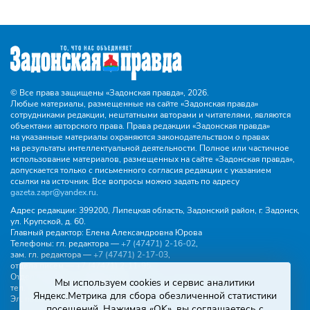
© Все права защищены «Задонская правда»,
2026.
Любые материалы, размещенные на сайте «Задонская правда»
сотрудниками редакции, нештатными авторами и читателями, являются
объектами авторского права. Права редакции «Задонская правда»
на указанные материалы охраняются законодательством о правах
на результаты интеллектуальной деятельности. Полное или частичное
использование материалов, размещенных на сайте «Задонская правда»,
допускается только с письменного согласия редакции с указанием
ссылки на источник. Все вопросы можно задать по адресу
gazeta.zapr@yandex.ru
.
Адрес редакции:
399200, Липецкая область, Задонский район, г. Задонск,
ул. Крупской, д. 60.
Главный редактор:
Елена Александровна Юрова
Телефоны:
гл. редактора —
+7 (47471) 2‑16‑02
,
зам. гл. редактора —
+7 (47471) 2‑17‑03
,
отдела писем —
+7 (47471) 2‑11‑95
.
Отдел рекламы и объявлений:
Мы используем cookies и сервис аналитики
тел.
+7 (47471) 2‑43‑88
, эл. почта -
buh.gzp@yandex.ru
Яндекс.Метрика для сбора обезличенной статистики
Эл. почта:
gazeta.zapr@yandex.ru
посещений. Нажимая «OK», вы соглашаетесь с