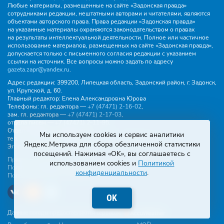
Любые материалы, размещенные на сайте «Задонская правда»
сотрудниками редакции, нештатными авторами и читателями, являются
объектами авторского права. Права редакции «Задонская правда»
на указанные материалы охраняются законодательством о правах
на результаты интеллектуальной деятельности. Полное или частичное
использование материалов, размещенных на сайте «Задонская правда»,
допускается только с письменного согласия редакции с указанием
ссылки на источник. Все вопросы можно задать по адресу
gazeta.zapr@yandex.ru
.
Адрес редакции:
399200, Липецкая область, Задонский район, г. Задонск,
ул. Крупской, д. 60.
Главный редактор:
Елена Александровна Юрова
Телефоны:
гл. редактора —
+7 (47471) 2‑16‑02
,
зам. гл. редактора —
+7 (47471) 2‑17‑03
,
отдела писем —
+7 (47471) 2‑11‑95
.
Отдел рекламы и объявлений:
Мы используем cookies и сервис аналитики
тел.
+7 (47471) 2‑43‑88
, эл. почта -
buh.gzp@yandex.ru
Яндекс.Метрика для сбора обезличенной статистики
Эл. почта:
gazeta.zapr@yandex.ru
посещений. Нажимая «OK», вы соглашаетесь с
Правила общения
использованием cookies и
Политикой
Политика конфиденциальности
конфиденциальности
.
Пользовательское соглашение
OK
Данные погоды предоставляются сервисом