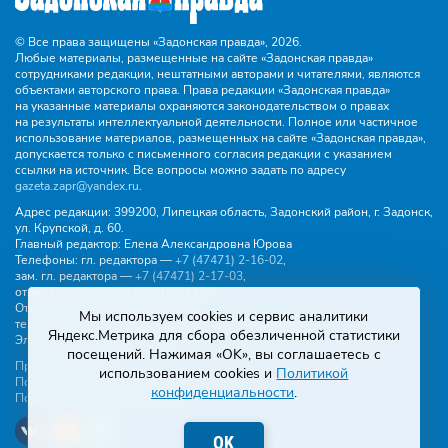
© Все права защищены «Задонская правда»,
2026.
Любые материалы, размещенные на сайте «Задонская правда»
сотрудниками редакции, нештатными авторами и читателями, являются
объектами авторского права. Права редакции «Задонская правда»
на указанные материалы охраняются законодательством о правах
на результаты интеллектуальной деятельности. Полное или частичное
использование материалов, размещенных на сайте «Задонская правда»,
допускается только с письменного согласия редакции с указанием
ссылки на источник. Все вопросы можно задать по адресу
gazeta.zapr@yandex.ru
.
Адрес редакции:
399200, Липецкая область, Задонский район, г. Задонск,
ул. Крупской, д. 60.
Главный редактор:
Елена Александровна Юрова
Телефоны:
гл. редактора —
+7 (47471) 2‑16‑02
,
зам. гл. редактора —
+7 (47471) 2‑17‑03
,
отдела писем —
+7 (47471) 2‑11‑95
.
Отдел рекламы и объявлений:
Мы используем cookies и сервис аналитики
тел.
+7 (47471) 2‑43‑88
, эл. почта -
buh.gzp@yandex.ru
Яндекс.Метрика для сбора обезличенной статистики
Эл. почта:
gazeta.zapr@yandex.ru
посещений. Нажимая «OK», вы соглашаетесь с
Правила общения
использованием cookies и
Политикой
Политика конфиденциальности
конфиденциальности
.
Пользовательское соглашение
OK