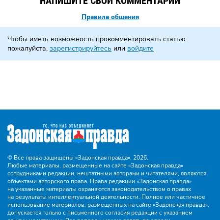
НАПИШИТЕ СВОЙ КОММЕНТАРИЙ
Правила общения
Чтобы иметь возможность прокомментировать статью
пожалуйста,
зарегистрируйтесь
или
войдите
© Все права защищены «Задонская правда»,
2026.
Любые материалы, размещенные на сайте «Задонская правда»
сотрудниками редакции, нештатными авторами и читателями, являются
объектами авторского права. Права редакции «Задонская правда»
на указанные материалы охраняются законодательством о правах
на результаты интеллектуальной деятельности. Полное или частичное
использование материалов, размещенных на сайте «Задонская правда»,
допускается только с письменного согласия редакции с указанием