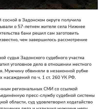
й сосной в Задонском округе получила
ывали о 57-летнем жителе села Нижнее
ительства бани решил сам заготовить
 известно, чем завершилось рассмотрение
ой судья Задонского судебного участка
атил уголовное дело в отношении местного
я. Мужчину обвиняли в незаконной рубке
х насаждений по ч. 1 ст. 260 УК РФ.
нным региональных СМИ со ссылкой
ъединённую пресс-службу судебной системы
кой области, суд удовлетворил ходатайство
кращении дела и назначил мужчине меру