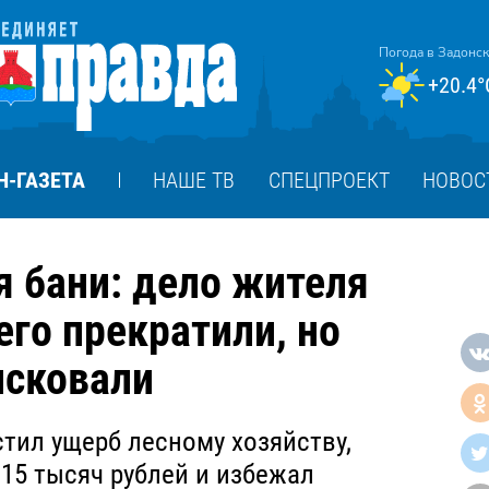
Погода в Задонс
+20.4°
Н-ГАЗЕТА
НАШЕ ТВ
СПЕЦПРОЕКТ
НОВОС
я бани: дело жителя
го прекратили, но
исковали
тил ущерб лесному хозяйству,
15 тысяч рублей и избежал