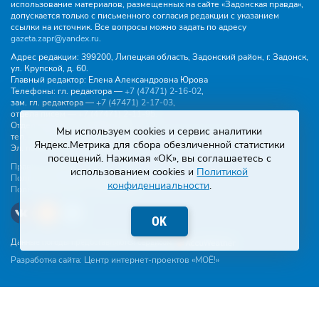
использование материалов, размещенных на сайте «Задонская правда»,
допускается только с письменного согласия редакции с указанием
ссылки на источник. Все вопросы можно задать по адресу
gazeta.zapr@yandex.ru
.
Адрес редакции:
399200, Липецкая область, Задонский район, г. Задонск,
ул. Крупской, д. 60.
Главный редактор:
Елена Александровна Юрова
Телефоны:
гл. редактора —
+7 (47471) 2‑16‑02
,
зам. гл. редактора —
+7 (47471) 2‑17‑03
,
отдела писем —
+7 (47471) 2‑11‑95
.
Отдел рекламы и объявлений:
Мы используем cookies и сервис аналитики
тел.
+7 (47471) 2‑43‑88
, эл. почта -
buh.gzp@yandex.ru
Яндекс.Метрика для сбора обезличенной статистики
Эл. почта:
gazeta.zapr@yandex.ru
посещений. Нажимая «OK», вы соглашаетесь с
Правила общения
использованием cookies и
Политикой
Политика конфиденциальности
конфиденциальности
.
Пользовательское соглашение
OK
Данные погоды предоставляются сервисом
Разработка сайта:
Центр интернет-проектов «МОЁ!»
Написать редакции:
Эл. почта
WhatsApp
Telegram