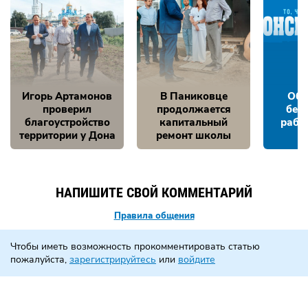
Игорь Артамонов
В Паниковце
Обе
проверил
продолжается
без
благоустройство
капитальный
рабо
территории у Дона
ремонт школы
НАПИШИТЕ СВОЙ КОММЕНТАРИЙ
Правила общения
Чтобы иметь возможность прокомментировать статью
пожалуйста,
зарегистрируйтесь
или
войдите