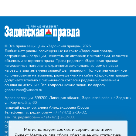
© Все права защищены «Задонская правда»,
2026.
Любые материалы, размещенные на сайте «Задонская правда»
сотрудниками редакции, нештатными авторами и читателями, являются
объектами авторского права. Права редакции «Задонская правда»
на указанные материалы охраняются законодательством о правах
на результаты интеллектуальной деятельности. Полное или частичное
использование материалов, размещенных на сайте «Задонская правда»,
допускается только с письменного согласия редакции с указанием
ссылки на источник. Все вопросы можно задать по адресу
gazeta.zapr@yandex.ru
.
Адрес редакции:
399200, Липецкая область, Задонский район, г. Задонск,
ул. Крупской, д. 60.
Главный редактор:
Елена Александровна Юрова
Телефоны:
гл. редактора —
+7 (47471) 2‑16‑02
,
зам. гл. редактора —
+7 (47471) 2‑17‑03
,
отдела писем —
+7 (47471) 2‑11‑95
.
Отдел рекламы и объявлений:
Мы используем cookies и сервис аналитики
тел.
+7 (47471) 2‑43‑88
, эл. почта -
buh.gzp@yandex.ru
Яндекс.Метрика для сбора обезличенной статистики