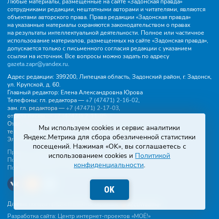
Любые материалы, размещенные на сайте «Задонская правда»
сотрудниками редакции, нештатными авторами и читателями, являются
объектами авторского права. Права редакции «Задонская правда»
на указанные материалы охраняются законодательством о правах
на результаты интеллектуальной деятельности. Полное или частичное
использование материалов, размещенных на сайте «Задонская правда»,
допускается только с письменного согласия редакции с указанием
ссылки на источник. Все вопросы можно задать по адресу
gazeta.zapr@yandex.ru
.
Адрес редакции:
399200, Липецкая область, Задонский район, г. Задонск,
ул. Крупской, д. 60.
Главный редактор:
Елена Александровна Юрова
Телефоны:
гл. редактора —
+7 (47471) 2‑16‑02
,
зам. гл. редактора —
+7 (47471) 2‑17‑03
,
отдела писем —
+7 (47471) 2‑11‑95
.
Отдел рекламы и объявлений:
Мы используем cookies и сервис аналитики
тел.
+7 (47471) 2‑43‑88
, эл. почта -
buh.gzp@yandex.ru
Яндекс.Метрика для сбора обезличенной статистики
Эл. почта:
gazeta.zapr@yandex.ru
посещений. Нажимая «OK», вы соглашаетесь с
Правила общения
использованием cookies и
Политикой
Политика конфиденциальности
конфиденциальности
.
Пользовательское соглашение
OK
Данные погоды предоставляются сервисом
Разработка сайта:
Центр интернет-проектов «МОЁ!»