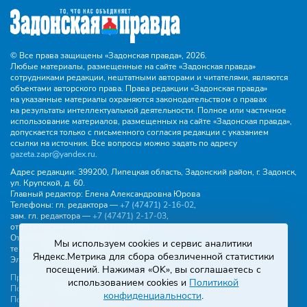
© Все права защищены «Задонская правда»,
2026.
Любые материалы, размещенные на сайте «Задонская правда»
сотрудниками редакции, нештатными авторами и читателями, являются
объектами авторского права. Права редакции «Задонская правда»
на указанные материалы охраняются законодательством о правах
на результаты интеллектуальной деятельности. Полное или частичное
использование материалов, размещенных на сайте «Задонская правда»,
допускается только с письменного согласия редакции с указанием
ссылки на источник. Все вопросы можно задать по адресу
gazeta.zapr@yandex.ru
.
Адрес редакции:
399200, Липецкая область, Задонский район, г. Задонск,
ул. Крупской, д. 60.
Главный редактор:
Елена Александровна Юрова
Телефоны:
гл. редактора —
+7 (47471) 2‑16‑02
,
зам. гл. редактора —
+7 (47471) 2‑17‑03
,
отдела писем —
+7 (47471) 2‑11‑95
.
Отдел рекламы и объявлений:
Мы используем cookies и сервис аналитики
тел.
+7 (47471) 2‑43‑88
, эл. почта -
buh.gzp@yandex.ru
Яндекс.Метрика для сбора обезличенной статистики
Эл. почта:
gazeta.zapr@yandex.ru
посещений. Нажимая «OK», вы соглашаетесь с
Правила общения
использованием cookies и
Политикой
Политика конфиденциальности
конфиденциальности
.
Пользовательское соглашение