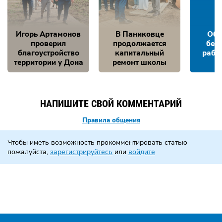
Игорь Артамонов
В Паниковце
Обе
проверил
продолжается
без
благоустройство
капитальный
рабо
территории у Дона
ремонт школы
НАПИШИТЕ СВОЙ КОММЕНТАРИЙ
Правила общения
Чтобы иметь возможность прокомментировать статью
пожалуйста,
зарегистрируйтесь
или
войдите