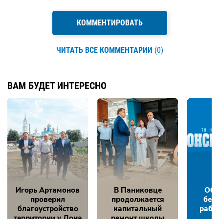
КОММЕНТИРОВАТЬ
ЧИТАТЬ ВСЕ КОММЕНТАРИИ
(0)
ВАМ БУДЕТ ИНТЕРЕСНО
Игорь Артамонов
В Паниковце
Обе
проверил
продолжается
без
благоустройство
капитальный
рабо
территории у Дона
ремонт школы