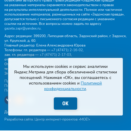
объектами авторского права. Права редакции «Задонская правда»
на указанные материалы охраняются законодательством о правах
на результаты интеллектуальной деятельности. Полное или частичное
использование материалов, размещенных на сайте «Задонская правда»,
допускается только с письменного согласия редакции с указанием
ссылки на источник. Все вопросы можно задать по адресу
gazeta.zapr@yandex.ru
.
Адрес редакции:
399200, Липецкая область, Задонский район, г. Задонск,
ул. Крупской, д. 60.
Главный редактор:
Елена Александровна Юрова
Телефоны:
гл. редактора —
+7 (47471) 2‑16‑02
,
зам. гл. редактора —
+7 (47471) 2‑17‑03
,
отдела писем —
+7 (47471) 2‑11‑95
.
Отдел рекламы и объявлений:
Мы используем cookies и сервис аналитики
тел.
+7 (47471) 2‑43‑88
, эл. почта -
buh.gzp@yandex.ru
Яндекс.Метрика для сбора обезличенной статистики
Эл. почта:
gazeta.zapr@yandex.ru
посещений. Нажимая «OK», вы соглашаетесь с
Правила общения
использованием cookies и
Политикой
Политика конфиденциальности
конфиденциальности
.
Пользовательское соглашение
OK
Данные погоды предоставляются сервисом
Разработка сайта:
Центр интернет-проектов «МОЁ!»