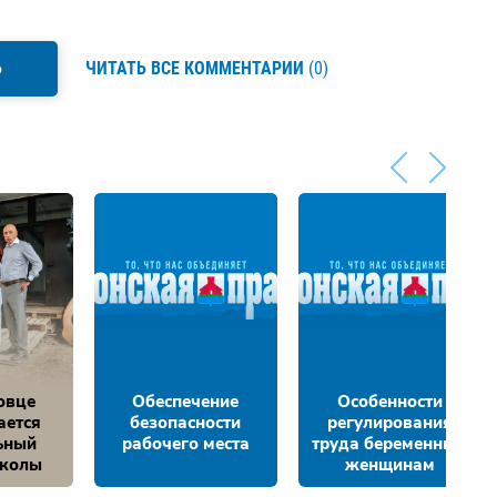
Ь
ЧИТАТЬ ВСЕ КОММЕНТАРИИ
(0)
овце
Обеспечение
Особенности
ается
безопасности
регулирования
ьный
рабочего места
труда беременным
школы
женщинам