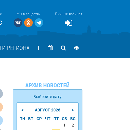
ке
Мы в соцсетях
Личный кабинет
C
ТИ РЕГИОНА
АРХИВ НОВОСТЕЙ
Выберите дату
<
>
АВГУСТ
2026
ПН
ВТ
СР
ЧТ
ПТ
СБ
ВС
1
2