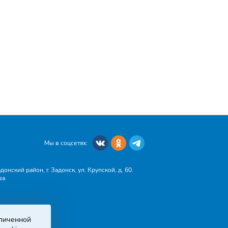
непогоды
Мы в соцсетях:
онский район, г. Задонск, ул. Крупской, д. 60.
ва
зличенной
dex.ru