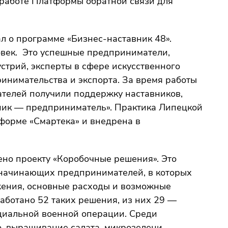
 работе Платформы обратной связи для
л о программе «Бизнес-наставник 48».
ловек. Это успешные предприниматели,
стрий, эксперты в сфере искусственного
инимательства и экспорта. За время работы
телей получили поддержку наставников,
ник — предприниматель». Практика Липецкой
форме «Смартека» и внедрена в
но проекту «Коробочные решения». Это
 начинающих предпринимателей, в которых
жения, основные расходы и возможные
аботано 52 таких решения, из них 29 —
циальной военной операции. Среди
 выращивание салата, микрозелени,