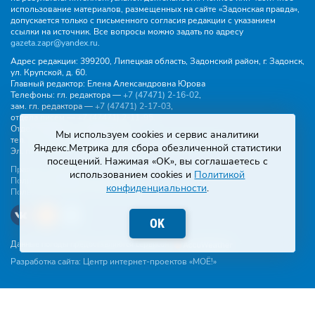
использование материалов, размещенных на сайте «Задонская правда»,
допускается только с письменного согласия редакции с указанием
ссылки на источник. Все вопросы можно задать по адресу
gazeta.zapr@yandex.ru
.
Адрес редакции:
399200, Липецкая область, Задонский район, г. Задонск,
ул. Крупской, д. 60.
Главный редактор:
Елена Александровна Юрова
Телефоны:
гл. редактора —
+7 (47471) 2‑16‑02
,
зам. гл. редактора —
+7 (47471) 2‑17‑03
,
отдела писем —
+7 (47471) 2‑11‑95
.
Отдел рекламы и объявлений:
Мы используем cookies и сервис аналитики
тел.
+7 (47471) 2‑43‑88
, эл. почта -
buh.gzp@yandex.ru
Яндекс.Метрика для сбора обезличенной статистики
Эл. почта:
gazeta.zapr@yandex.ru
посещений. Нажимая «OK», вы соглашаетесь с
Правила общения
использованием cookies и
Политикой
Политика конфиденциальности
конфиденциальности
.
Пользовательское соглашение
OK
Данные погоды предоставляются сервисом
Разработка сайта:
Центр интернет-проектов «МОЁ!»
Написать редакции:
Эл. почта
WhatsApp
Telegram