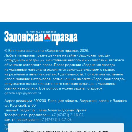
© Все права защищены «Задонская правда»,
2026.
Любые материалы, размещенные на сайте «Задонская правда»
сотрудниками редакции, нештатными авторами и читателями, являются
объектами авторского права. Права редакции «Задонская правда»
на указанные материалы охраняются законодательством о правах
на результаты интеллектуальной деятельности. Полное или частичное
использование материалов, размещенных на сайте «Задонская правда»,
допускается только с письменного согласия редакции с указанием
ссылки на источник. Все вопросы можно задать по адресу
gazeta.zapr@yandex.ru
.
Адрес редакции:
399200, Липецкая область, Задонский район, г. Задонск,
ул. Крупской, д. 60.
Главный редактор:
Елена Александровна Юрова
Телефоны:
гл. редактора —
+7 (47471) 2‑16‑02
,
зам. гл. редактора —
+7 (47471) 2‑17‑03
,
отдела писем —
+7 (47471) 2‑11‑95
.
Отдел рекламы и объявлений:
Мы используем cookies и сервис аналитики