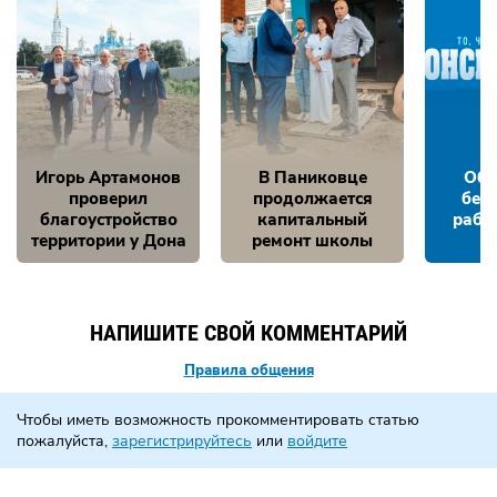
Игорь Артамонов
В Паниковце
Обе
проверил
продолжается
без
благоустройство
капитальный
рабо
территории у Дона
ремонт школы
НАПИШИТЕ СВОЙ КОММЕНТАРИЙ
Правила общения
Чтобы иметь возможность прокомментировать статью
пожалуйста,
зарегистрируйтесь
или
войдите