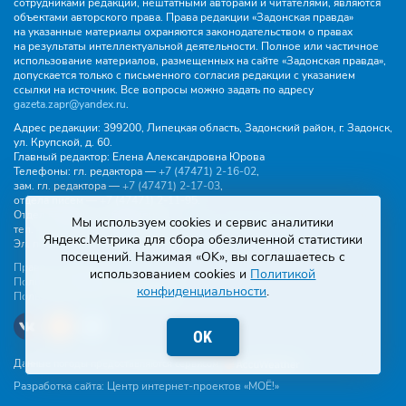
сотрудниками редакции, нештатными авторами и читателями, являются
объектами авторского права. Права редакции «Задонская правда»
на указанные материалы охраняются законодательством о правах
на результаты интеллектуальной деятельности. Полное или частичное
использование материалов, размещенных на сайте «Задонская правда»,
допускается только с письменного согласия редакции с указанием
ссылки на источник. Все вопросы можно задать по адресу
gazeta.zapr@yandex.ru
.
Адрес редакции:
399200, Липецкая область, Задонский район, г. Задонск,
ул. Крупской, д. 60.
Главный редактор:
Елена Александровна Юрова
Телефоны:
гл. редактора —
+7 (47471) 2‑16‑02
,
зам. гл. редактора —
+7 (47471) 2‑17‑03
,
отдела писем —
+7 (47471) 2‑11‑95
.
Отдел рекламы и объявлений:
Мы используем cookies и сервис аналитики
тел.
+7 (47471) 2‑43‑88
, эл. почта -
buh.gzp@yandex.ru
Яндекс.Метрика для сбора обезличенной статистики
Эл. почта:
gazeta.zapr@yandex.ru
посещений. Нажимая «OK», вы соглашаетесь с
Правила общения
использованием cookies и
Политикой
Политика конфиденциальности
конфиденциальности
.
Пользовательское соглашение
OK
Данные погоды предоставляются сервисом
Разработка сайта:
Центр интернет-проектов «МОЁ!»