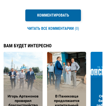
КОММЕНТИРОВАТЬ
ЧИТАТЬ ВСЕ КОММЕНТАРИИ
(0)
ВАМ БУДЕТ ИНТЕРЕСНО
Игорь Артамонов
В Паниковце
Обе
проверил
продолжается
без
благоустройство
капитальный
рабо