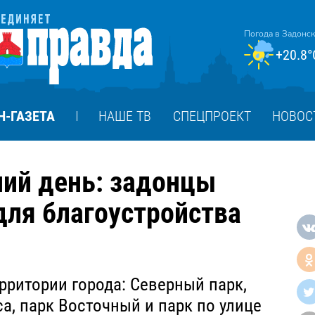
Погода в Задонс
+20.8°
Н-ГАЗЕТА
НАШЕ ТВ
СПЕЦПРОЕКТ
НОВОС
ний день: задонцы
для благоустройства
рритории города: Северный парк,
а, парк Восточный и парк по улице