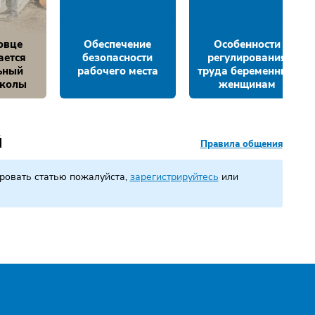
овце
Обеспечение
Особенности
ается
безопасности
регулирования
ьный
рабочего места
труда беременным
школы
женщинам
Й
Правила общения
ровать статью пожалуйста,
зарегистрируйтесь
или