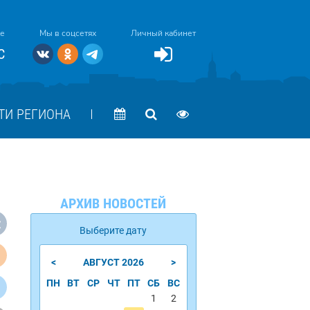
ке
Мы в соцсетях
Личный кабинет
C
ТИ РЕГИОНА
АРХИВ НОВОСТЕЙ
Выберите дату
<
>
АВГУСТ
2026
ПН
ВТ
СР
ЧТ
ПТ
СБ
ВС
1
2