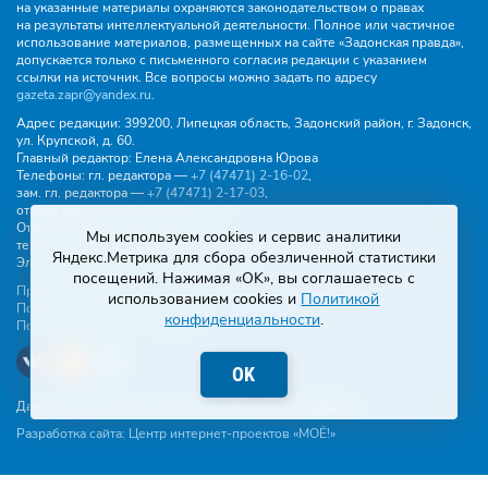
на указанные материалы охраняются законодательством о правах
на результаты интеллектуальной деятельности. Полное или частичное
использование материалов, размещенных на сайте «Задонская правда»,
допускается только с письменного согласия редакции с указанием
ссылки на источник. Все вопросы можно задать по адресу
gazeta.zapr@yandex.ru
.
Адрес редакции:
399200, Липецкая область, Задонский район, г. Задонск,
ул. Крупской, д. 60.
Главный редактор:
Елена Александровна Юрова
Телефоны:
гл. редактора —
+7 (47471) 2‑16‑02
,
зам. гл. редактора —
+7 (47471) 2‑17‑03
,
отдела писем —
+7 (47471) 2‑11‑95
.
Отдел рекламы и объявлений:
Мы используем cookies и сервис аналитики
тел.
+7 (47471) 2‑43‑88
, эл. почта -
buh.gzp@yandex.ru
Яндекс.Метрика для сбора обезличенной статистики
Эл. почта:
gazeta.zapr@yandex.ru
посещений. Нажимая «OK», вы соглашаетесь с
Правила общения
использованием cookies и
Политикой
Политика конфиденциальности
конфиденциальности
.
Пользовательское соглашение
OK
Данные погоды предоставляются сервисом
Разработка сайта:
Центр интернет-проектов «МОЁ!»