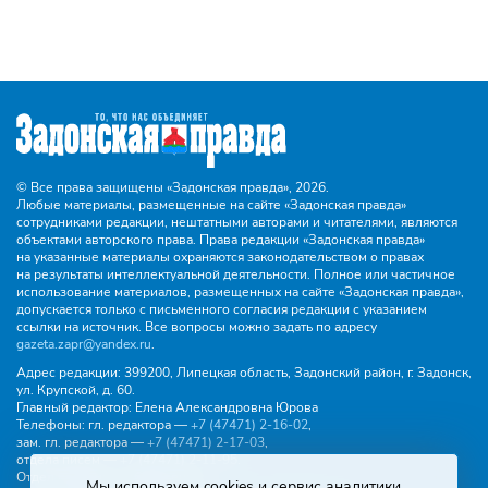
© Все права защищены «Задонская правда»,
2026.
Любые материалы, размещенные на сайте «Задонская правда»
сотрудниками редакции, нештатными авторами и читателями, являются
объектами авторского права. Права редакции «Задонская правда»
на указанные материалы охраняются законодательством о правах
на результаты интеллектуальной деятельности. Полное или частичное
использование материалов, размещенных на сайте «Задонская правда»,
допускается только с письменного согласия редакции с указанием
ссылки на источник. Все вопросы можно задать по адресу
gazeta.zapr@yandex.ru
.
Адрес редакции:
399200, Липецкая область, Задонский район, г. Задонск,
ул. Крупской, д. 60.
Главный редактор:
Елена Александровна Юрова
Телефоны:
гл. редактора —
+7 (47471) 2‑16‑02
,
зам. гл. редактора —
+7 (47471) 2‑17‑03
,
отдела писем —
+7 (47471) 2‑11‑95
.
Отдел рекламы и объявлений:
Мы используем cookies и сервис аналитики