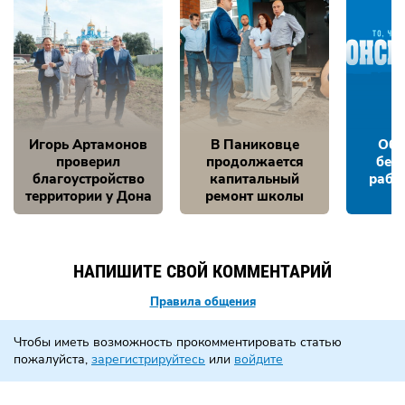
Игорь Артамонов
В Паниковце
Обе
проверил
продолжается
без
благоустройство
капитальный
рабо
территории у Дона
ремонт школы
НАПИШИТЕ СВОЙ КОММЕНТАРИЙ
Правила общения
Чтобы иметь возможность прокомментировать статью
пожалуйста,
зарегистрируйтесь
или
войдите