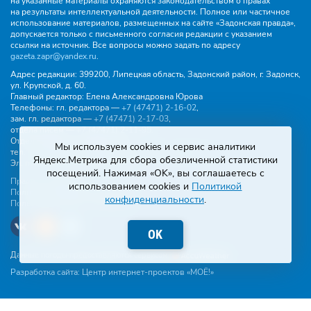
на указанные материалы охраняются законодательством о правах
на результаты интеллектуальной деятельности. Полное или частичное
использование материалов, размещенных на сайте «Задонская правда»,
допускается только с письменного согласия редакции с указанием
ссылки на источник. Все вопросы можно задать по адресу
gazeta.zapr@yandex.ru
.
Адрес редакции:
399200, Липецкая область, Задонский район, г. Задонск,
ул. Крупской, д. 60.
Главный редактор:
Елена Александровна Юрова
Телефоны:
гл. редактора —
+7 (47471) 2‑16‑02
,
зам. гл. редактора —
+7 (47471) 2‑17‑03
,
отдела писем —
+7 (47471) 2‑11‑95
.
Отдел рекламы и объявлений:
Мы используем cookies и сервис аналитики
тел.
+7 (47471) 2‑43‑88
, эл. почта -
buh.gzp@yandex.ru
Яндекс.Метрика для сбора обезличенной статистики
Эл. почта:
gazeta.zapr@yandex.ru
посещений. Нажимая «OK», вы соглашаетесь с
Правила общения
использованием cookies и
Политикой
Политика конфиденциальности
конфиденциальности
.
Пользовательское соглашение
OK
Данные погоды предоставляются сервисом
Разработка сайта:
Центр интернет-проектов «МОЁ!»