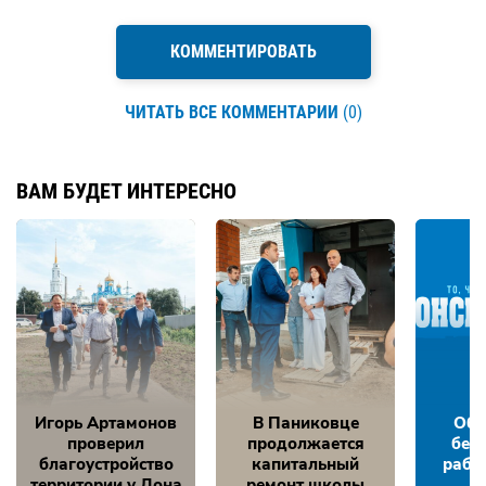
КОММЕНТИРОВАТЬ
ЧИТАТЬ ВСЕ КОММЕНТАРИИ
(0)
ВАМ БУДЕТ ИНТЕРЕСНО
Игорь Артамонов
В Паниковце
Обе
проверил
продолжается
без
благоустройство
капитальный
рабо
территории у Дона
ремонт школы