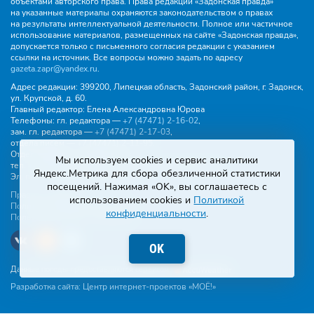
объектами авторского права. Права редакции «Задонская правда»
на указанные материалы охраняются законодательством о правах
на результаты интеллектуальной деятельности. Полное или частичное
использование материалов, размещенных на сайте «Задонская правда»,
допускается только с письменного согласия редакции с указанием
ссылки на источник. Все вопросы можно задать по адресу
gazeta.zapr@yandex.ru
.
Адрес редакции:
399200, Липецкая область, Задонский район, г. Задонск,
ул. Крупской, д. 60.
Главный редактор:
Елена Александровна Юрова
Телефоны:
гл. редактора —
+7 (47471) 2‑16‑02
,
зам. гл. редактора —
+7 (47471) 2‑17‑03
,
отдела писем —
+7 (47471) 2‑11‑95
.
Отдел рекламы и объявлений:
Мы используем cookies и сервис аналитики
тел.
+7 (47471) 2‑43‑88
, эл. почта -
buh.gzp@yandex.ru
Яндекс.Метрика для сбора обезличенной статистики
Эл. почта:
gazeta.zapr@yandex.ru
посещений. Нажимая «OK», вы соглашаетесь с
Правила общения
использованием cookies и
Политикой
Политика конфиденциальности
конфиденциальности
.
Пользовательское соглашение
OK
Данные погоды предоставляются сервисом
Разработка сайта:
Центр интернет-проектов «МОЁ!»