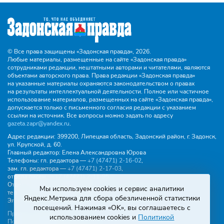
© Все права защищены «Задонская правда»,
2026.
Любые материалы, размещенные на сайте «Задонская правда»
сотрудниками редакции, нештатными авторами и читателями, являются
объектами авторского права. Права редакции «Задонская правда»
на указанные материалы охраняются законодательством о правах
на результаты интеллектуальной деятельности. Полное или частичное
использование материалов, размещенных на сайте «Задонская правда»,
допускается только с письменного согласия редакции с указанием
ссылки на источник. Все вопросы можно задать по адресу
gazeta.zapr@yandex.ru
.
Адрес редакции:
399200, Липецкая область, Задонский район, г. Задонск,
ул. Крупской, д. 60.
Главный редактор:
Елена Александровна Юрова
Телефоны:
гл. редактора —
+7 (47471) 2‑16‑02
,
зам. гл. редактора —
+7 (47471) 2‑17‑03
,
отдела писем —
+7 (47471) 2‑11‑95
.
Отдел рекламы и объявлений:
Мы используем cookies и сервис аналитики
тел.
+7 (47471) 2‑43‑88
, эл. почта -
buh.gzp@yandex.ru
Яндекс.Метрика для сбора обезличенной статистики
Эл. почта:
gazeta.zapr@yandex.ru
посещений. Нажимая «OK», вы соглашаетесь с
Правила общения
использованием cookies и
Политикой
Политика конфиденциальности