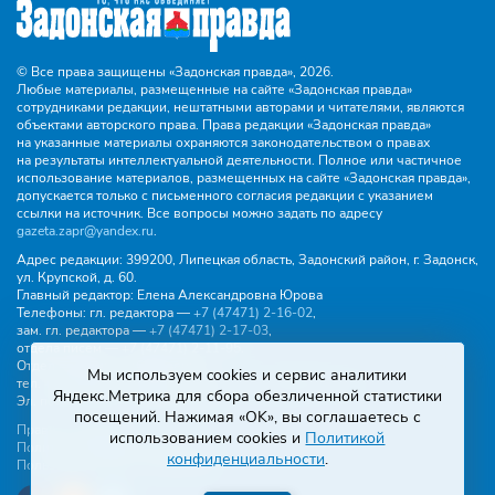
© Все права защищены «Задонская правда»,
2026.
Любые материалы, размещенные на сайте «Задонская правда»
сотрудниками редакции, нештатными авторами и читателями, являются
объектами авторского права. Права редакции «Задонская правда»
на указанные материалы охраняются законодательством о правах
на результаты интеллектуальной деятельности. Полное или частичное
использование материалов, размещенных на сайте «Задонская правда»,
допускается только с письменного согласия редакции с указанием
ссылки на источник. Все вопросы можно задать по адресу
gazeta.zapr@yandex.ru
.
Адрес редакции:
399200, Липецкая область, Задонский район, г. Задонск,
ул. Крупской, д. 60.
Главный редактор:
Елена Александровна Юрова
Телефоны:
гл. редактора —
+7 (47471) 2‑16‑02
,
зам. гл. редактора —
+7 (47471) 2‑17‑03
,
отдела писем —
+7 (47471) 2‑11‑95
.
Отдел рекламы и объявлений:
Мы используем cookies и сервис аналитики
тел.
+7 (47471) 2‑43‑88
, эл. почта -
buh.gzp@yandex.ru
Яндекс.Метрика для сбора обезличенной статистики
Эл. почта:
gazeta.zapr@yandex.ru
посещений. Нажимая «OK», вы соглашаетесь с
Правила общения
использованием cookies и
Политикой
Политика конфиденциальности
конфиденциальности
.
Пользовательское соглашение