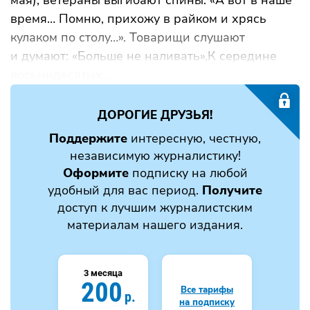
время… Помню, прихожу в райком и хрясь
кулаком по столу…». Товарищи слушают
и думают: «Больше не наливать».К середине
восьмидесятых...
ДОРОГИЕ ДРУЗЬЯ!
Поддержите
интересную, честную,
независимую журналистику!
Оформите
подписку на любой
удобный для вас период.
Получите
доступ к лучшим журналистским
материалам нашего издания.
3 месяца
200
Все тарифы
р.
на подписку