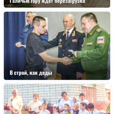
Галичью гору ждёт перезагрузка
В строй, как деды