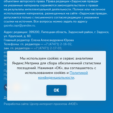
объектами авторского права. Права редакции «Задонская правда»
на указанные материалы охраняются законодательством о правах
на результаты интеллектуальной деятельности. Полное или частичное
использование материалов, размещенных на сайте «Задонская правда»,
допускается только с письменного согласия редакции с указанием
ссылки на источник. Все вопросы можно задать по адресу
gazeta.zapr@yandex.ru
.
Адрес редакции:
399200, Липецкая область, Задонский район, г. Задонск,
ул. Крупской, д. 60.
Главный редактор:
Елена Александровна Юрова
Телефоны:
гл. редактора —
+7 (47471) 2‑16‑02
,
зам. гл. редактора —
+7 (47471) 2‑17‑03
,
отдела писем —
+7 (47471) 2‑11‑95
.
Отдел рекламы и объявлений:
Мы используем cookies и сервис аналитики
тел.
+7 (47471) 2‑43‑88
, эл. почта -
buh.gzp@yandex.ru
Яндекс.Метрика для сбора обезличенной статистики
Эл. почта:
gazeta.zapr@yandex.ru
посещений. Нажимая «OK», вы соглашаетесь с
Правила общения
использованием cookies и
Политикой
Политика конфиденциальности
конфиденциальности
.
Пользовательское соглашение
OK
Данные погоды предоставляются сервисом
Разработка сайта:
Центр интернет-проектов «МОЁ!»