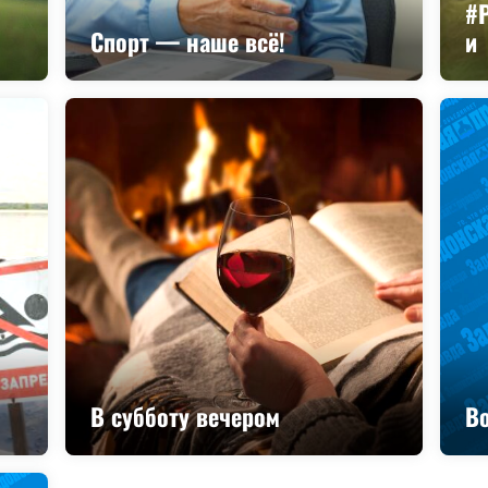
#
Спорт — наше всё!
и
В субботу вечером
Во