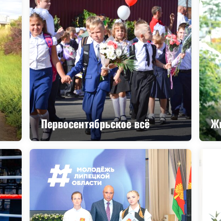
Первосентябрьское всё
Жи