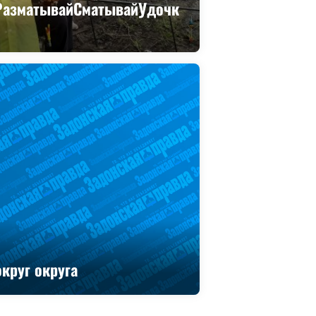
РазматывайСматывайУдочк
круг округа