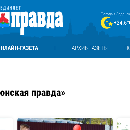
Погода в Задонс
+24.6°
ОНЛАЙН-ГАЗЕТА
АРХИВ ГАЗЕТЫ
П
донская правда»