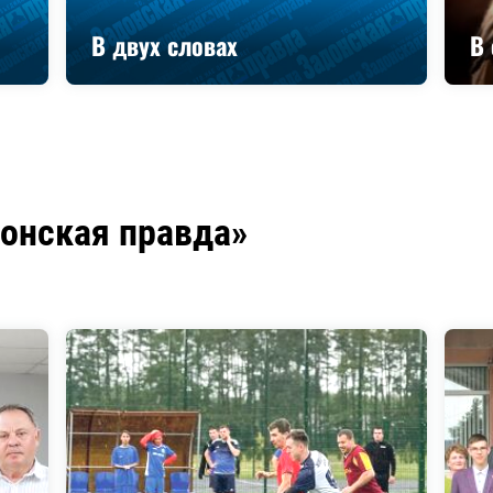
В двух словах
В 
донская правда»