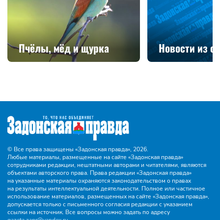
Пчёлы, мёд и щурка
Новости из с
© Все права защищены «Задонская правда»,
2026.
Любые материалы, размещенные на сайте «Задонская правда»
сотрудниками редакции, нештатными авторами и читателями, являются
объектами авторского права. Права редакции «Задонская правда»
на указанные материалы охраняются законодательством о правах
на результаты интеллектуальной деятельности. Полное или частичное
использование материалов, размещенных на сайте «Задонская правда»,
допускается только с письменного согласия редакции с указанием
ссылки на источник. Все вопросы можно задать по адресу