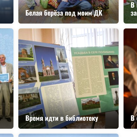
В 
Белая берёза под моим ДК
з
Время идти в библиотеку
В 