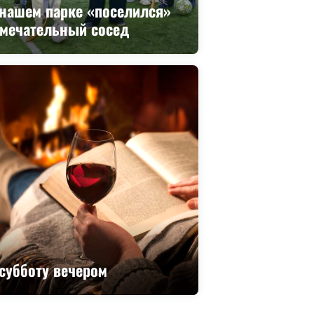
нашем парке «поселился»
амечательный сосед
субботу вечером