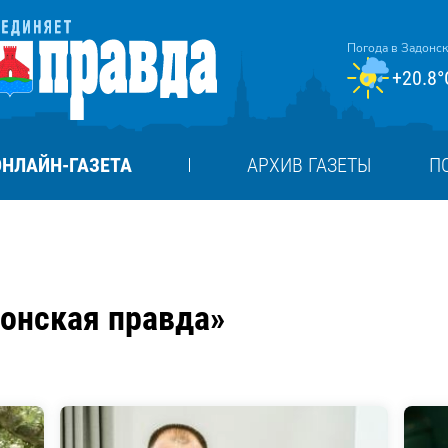
Погода в Задонс
+20.8°
ОНЛАЙН-ГАЗЕТА
АРХИВ ГАЗЕТЫ
П
донская правда»