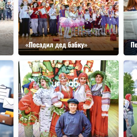
«Посадил дед бабку»
П