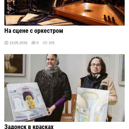
На сцене с оркестром
23.05.2026
0
105
Задонск в красках