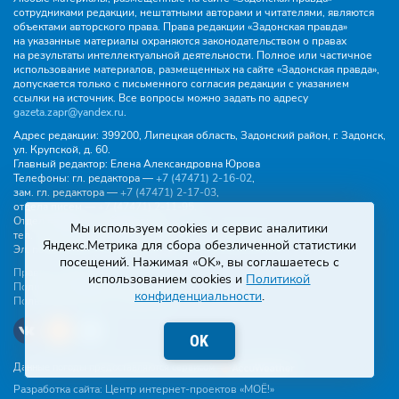
сотрудниками редакции, нештатными авторами и читателями, являются
объектами авторского права. Права редакции «Задонская правда»
на указанные материалы охраняются законодательством о правах
на результаты интеллектуальной деятельности. Полное или частичное
использование материалов, размещенных на сайте «Задонская правда»,
допускается только с письменного согласия редакции с указанием
ссылки на источник. Все вопросы можно задать по адресу
gazeta.zapr@yandex.ru
.
Адрес редакции:
399200, Липецкая область, Задонский район, г. Задонск,
ул. Крупской, д. 60.
Главный редактор:
Елена Александровна Юрова
Телефоны:
гл. редактора —
+7 (47471) 2‑16‑02
,
зам. гл. редактора —
+7 (47471) 2‑17‑03
,
отдела писем —
+7 (47471) 2‑11‑95
.
Отдел рекламы и объявлений:
Мы используем cookies и сервис аналитики
тел.
+7 (47471) 2‑43‑88
, эл. почта -
buh.gzp@yandex.ru
Яндекс.Метрика для сбора обезличенной статистики
Эл. почта:
gazeta.zapr@yandex.ru
посещений. Нажимая «OK», вы соглашаетесь с
Правила общения
использованием cookies и
Политикой
Политика конфиденциальности
конфиденциальности
.
Пользовательское соглашение
OK
Данные погоды предоставляются сервисом
Разработка сайта:
Центр интернет-проектов «МОЁ!»