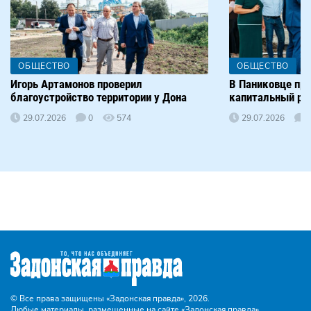
ОБЩЕСТВО
ОБЩЕСТВО
Игорь Артамонов проверил
В Паниковце пр
благоустройство территории у Дона
капитальный р
29.07.2026
0
574
29.07.2026
© Все права защищены «Задонская правда»,
2026.
Любые материалы, размещенные на сайте «Задонская правда»