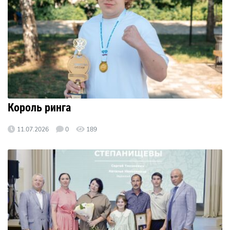
Король ринга
11.07.2026
0
189