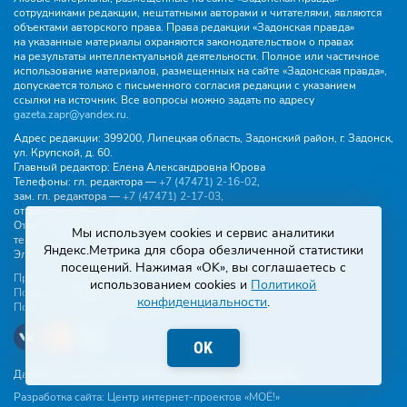
сотрудниками редакции, нештатными авторами и читателями, являются
объектами авторского права. Права редакции «Задонская правда»
на указанные материалы охраняются законодательством о правах
на результаты интеллектуальной деятельности. Полное или частичное
использование материалов, размещенных на сайте «Задонская правда»,
допускается только с письменного согласия редакции с указанием
ссылки на источник. Все вопросы можно задать по адресу
gazeta.zapr@yandex.ru
.
Адрес редакции:
399200, Липецкая область, Задонский район, г. Задонск,
ул. Крупской, д. 60.
Главный редактор:
Елена Александровна Юрова
Телефоны:
гл. редактора —
+7 (47471) 2‑16‑02
,
зам. гл. редактора —
+7 (47471) 2‑17‑03
,
отдела писем —
+7 (47471) 2‑11‑95
.
Отдел рекламы и объявлений:
Мы используем cookies и сервис аналитики
тел.
+7 (47471) 2‑43‑88
, эл. почта -
buh.gzp@yandex.ru
Яндекс.Метрика для сбора обезличенной статистики
Эл. почта:
gazeta.zapr@yandex.ru
посещений. Нажимая «OK», вы соглашаетесь с
Правила общения
использованием cookies и
Политикой
Политика конфиденциальности
конфиденциальности
.
Пользовательское соглашение
OK
Данные погоды предоставляются сервисом
Разработка сайта:
Центр интернет-проектов «МОЁ!»