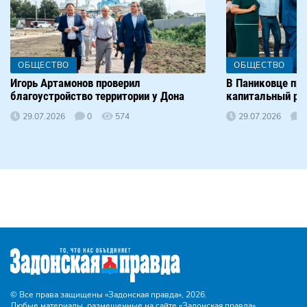
ОБЩЕСТВО
ОБЩЕСТВО
Игорь Артамонов проверил
В Паниковце пр
благоустройство территории у Дона
капитальный р
29.07.2026
0
574
29.07.2026
© Все права защищены «Задонская правда»,
2026.
Любые материалы, размещенные на сайте «Задонская правда»