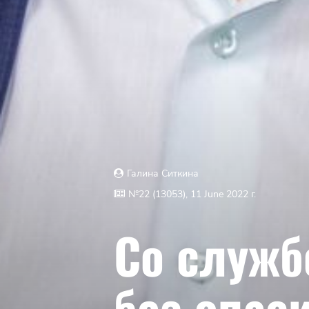
Галина Ситкина
№22 (13053), 11 June 2022 г.
Со служб
без опас