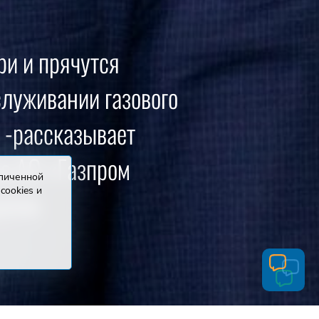
ри и прячутся
служивании газового
и -рассказывает
а АО «Газпром
зличенной
cookies и
рнев