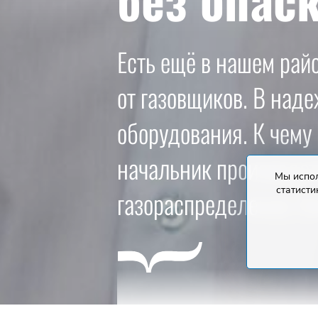
Есть ещё в нашем рай
от газовщиков. В над
оборудования. К чему 
начальник производст
Мы испол
статисти
газораспределение Ли