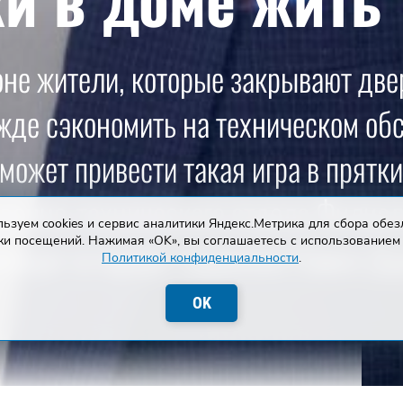
оне жители, которые закрывают две
ежде сэкономить на техническом об
может привести такая игра в прятк
венно-технического отдела Филиал
ьзуем cookies и сервис аналитики Яндекс.Метрика для сбора обе
ки посещений. Нажимая «OK», вы соглашаетесь с использованием 
пецк» в городе Задонске Павел Ду
Политикой конфиденциальности
.
OK