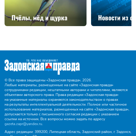
Пчёлы, мёд и щурка
Новости из с
© Все права защищены «Задонская правда»,
2026.
Любые материалы, размещенные на сайте «Задонская правда»
сотрудниками редакции, нештатными авторами и читателями, являются
объектами авторского права. Права редакции «Задонская правда»
на указанные материалы охраняются законодательством о правах
на результаты интеллектуальной деятельности. Полное или частичное
использование материалов, размещенных на сайте «Задонская правда»,
допускается только с письменного согласия редакции с указанием
ссылки на источник. Все вопросы можно задать по адресу
gazeta.zapr@yandex.ru
.
Адрес редакции:
399200, Липецкая область, Задонский район, г. Задонск,