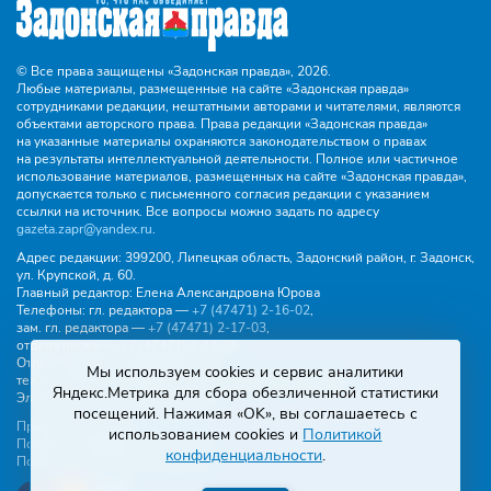
© Все права защищены «Задонская правда»,
2026.
Любые материалы, размещенные на сайте «Задонская правда»
сотрудниками редакции, нештатными авторами и читателями, являются
объектами авторского права. Права редакции «Задонская правда»
на указанные материалы охраняются законодательством о правах
на результаты интеллектуальной деятельности. Полное или частичное
использование материалов, размещенных на сайте «Задонская правда»,
допускается только с письменного согласия редакции с указанием
ссылки на источник. Все вопросы можно задать по адресу
gazeta.zapr@yandex.ru
.
Адрес редакции:
399200, Липецкая область, Задонский район, г. Задонск,
ул. Крупской, д. 60.
Главный редактор:
Елена Александровна Юрова
Телефоны:
гл. редактора —
+7 (47471) 2‑16‑02
,
зам. гл. редактора —
+7 (47471) 2‑17‑03
,
отдела писем —
+7 (47471) 2‑11‑95
.
Отдел рекламы и объявлений:
Мы используем cookies и сервис аналитики
тел.
+7 (47471) 2‑43‑88
, эл. почта -
buh.gzp@yandex.ru
Яндекс.Метрика для сбора обезличенной статистики
Эл. почта:
gazeta.zapr@yandex.ru
посещений. Нажимая «OK», вы соглашаетесь с
Правила общения
использованием cookies и
Политикой
Политика конфиденциальности
конфиденциальности
.
Пользовательское соглашение