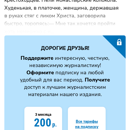
Худенькая, в платочке, женщина, державшая
в руках стяг с ликом Христа, заговорила
быстро, торопясь:— Мне так хочется пройти
хоть немножко с н...
ДОРОГИЕ ДРУЗЬЯ!
Поддержите
интересную, честную,
независимую журналистику!
Оформите
подписку на любой
удобный для вас период.
Получите
доступ к лучшим журналистским
материалам нашего издания.
3 месяца
200
Все тарифы
р.
на подписку