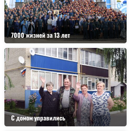
7000 жизней за 13 лет
С домом управились