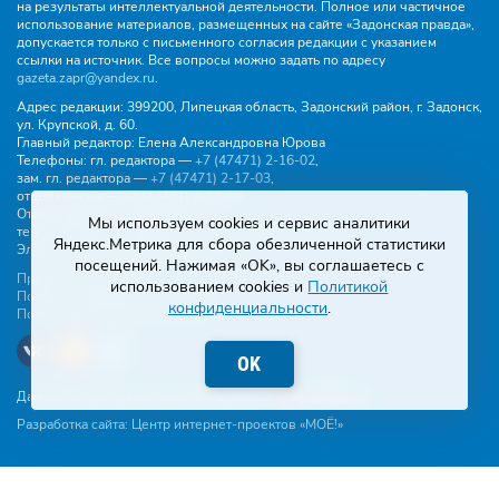
на результаты интеллектуальной деятельности. Полное или частичное
использование материалов, размещенных на сайте «Задонская правда»,
допускается только с письменного согласия редакции с указанием
ссылки на источник. Все вопросы можно задать по адресу
gazeta.zapr@yandex.ru
.
Адрес редакции:
399200, Липецкая область, Задонский район, г. Задонск,
ул. Крупской, д. 60.
Главный редактор:
Елена Александровна Юрова
Телефоны:
гл. редактора —
+7 (47471) 2‑16‑02
,
зам. гл. редактора —
+7 (47471) 2‑17‑03
,
отдела писем —
+7 (47471) 2‑11‑95
.
Отдел рекламы и объявлений:
Мы используем cookies и сервис аналитики
тел.
+7 (47471) 2‑43‑88
, эл. почта -
buh.gzp@yandex.ru
Яндекс.Метрика для сбора обезличенной статистики
Эл. почта:
gazeta.zapr@yandex.ru
посещений. Нажимая «OK», вы соглашаетесь с
Правила общения
использованием cookies и
Политикой
Политика конфиденциальности
конфиденциальности
.
Пользовательское соглашение
OK
Данные погоды предоставляются сервисом
Разработка сайта:
Центр интернет-проектов «МОЁ!»
Написать редакции:
Эл. почта
WhatsApp
Telegram