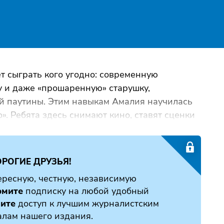
т сыграть кого угодно: современную
у и даже «прошаренную» старушку,
й паутины. Этим навыкам Амалия научилась
». Ребята здесь снимают кино, ставят сценки
РОГИЕ ДРУЗЬЯ!
ресную, честную, независимую
мите
подписку на любой удобный
ите
доступ к лучшим журналистским
алам нашего издания.