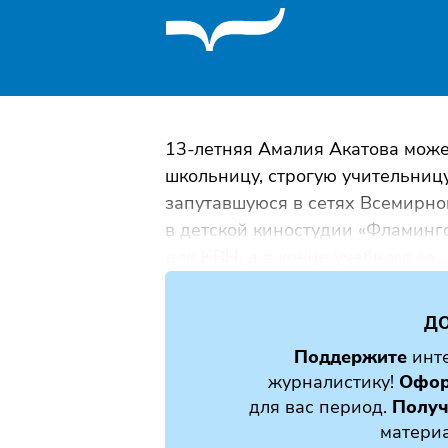
13-летняя Амалия Акатова може
школьницу, строгую учительниц
запутавшуюся в сетях Всемирно
в детской киностудии «Фламинго
для КВН, а в конце учебного го...
ДО
Поддержите
инте
журналистику!
Офор
для вас период.
Получ
матери