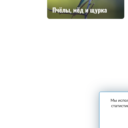
 сёл района
Пчёлы, мёд и щурка
Мы испол
статисти