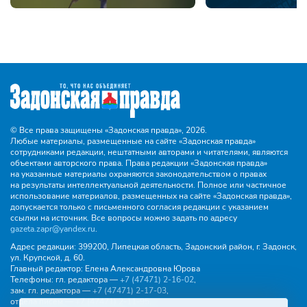
© Все права защищены «Задонская правда»,
2026.
Любые материалы, размещенные на сайте «Задонская правда»
сотрудниками редакции, нештатными авторами и читателями, являются
объектами авторского права. Права редакции «Задонская правда»
на указанные материалы охраняются законодательством о правах
на результаты интеллектуальной деятельности. Полное или частичное
использование материалов, размещенных на сайте «Задонская правда»,
допускается только с письменного согласия редакции с указанием
ссылки на источник. Все вопросы можно задать по адресу
gazeta.zapr@yandex.ru
.
Адрес редакции:
399200, Липецкая область, Задонский район, г. Задонск,
ул. Крупской, д. 60.
Главный редактор:
Елена Александровна Юрова
Телефоны:
гл. редактора —
+7 (47471) 2‑16‑02
,
зам. гл. редактора —
+7 (47471) 2‑17‑03
,
отдела писем —
+7 (47471) 2‑11‑95
.