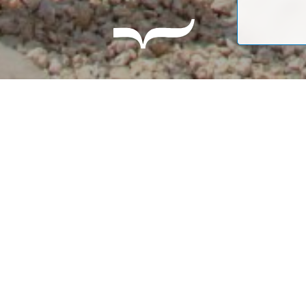
Три месяца серьёзных работ поз
преобразился. Опорные стены 
тротуарной плиткой, улучшена с
увеличено количество изливов д
торжественной обстановке в...
ДО
Поддержите
инте
журналистику!
Офор
для вас период.
Получ