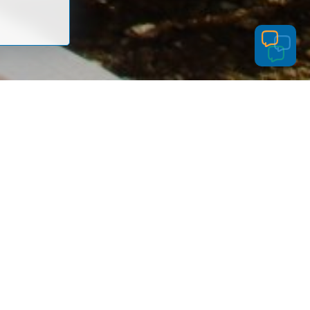
ДРУГИЕ МАТЕРИАЛЫ
ЭТОГО НОМЕРА
Роза «в эфире»
Подарок от районки
«Золотой» выпуск 72-го