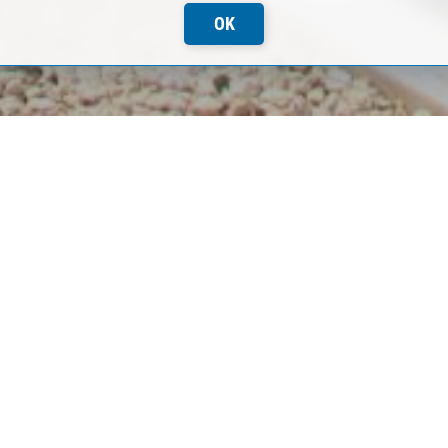
OK
ади. За это время источник заметно
выложены известковым камнем, дорога —
истема освещения. Преобразился и сам исток,
ля воды — вместо одного их стало три.В
РОГИЕ ДРУЗЬЯ!
ресную, честную, независимую
мите
подписку на любой удобный
ите
доступ к лучшим журналистским