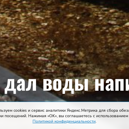
 дал воды нап
торой этап реконструкции одного и
ьзуем cookies и сервис аналитики Яндекс.Метрика для сбора обе
ки посещений. Нажимая «OK», вы соглашаетесь с использованием 
вятых источников - «12 Апостолов»
Политикой конфиденциальности
.