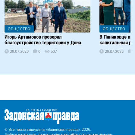
ОБЩЕСТВО
ОБЩЕСТВО
Игорь Артамонов проверил
В Паниковце пр
благоустройство территории у Дона
капитальный р
29.07.2026
0
507
29.07.2026
© Все права защищены «Задонская правда»,
2026.
Любые материалы, размещенные на сайте «Задонская правда»