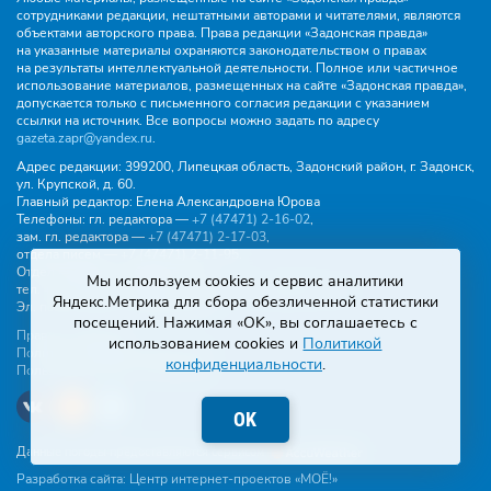
сотрудниками редакции, нештатными авторами и читателями, являются
объектами авторского права. Права редакции «Задонская правда»
на указанные материалы охраняются законодательством о правах
на результаты интеллектуальной деятельности. Полное или частичное
использование материалов, размещенных на сайте «Задонская правда»,
допускается только с письменного согласия редакции с указанием
ссылки на источник. Все вопросы можно задать по адресу
gazeta.zapr@yandex.ru
.
Адрес редакции:
399200, Липецкая область, Задонский район, г. Задонск,
ул. Крупской, д. 60.
Главный редактор:
Елена Александровна Юрова
Телефоны:
гл. редактора —
+7 (47471) 2‑16‑02
,
зам. гл. редактора —
+7 (47471) 2‑17‑03
,
отдела писем —
+7 (47471) 2‑11‑95
.
Отдел рекламы и объявлений:
Мы используем cookies и сервис аналитики
тел.
+7 (47471) 2‑43‑88
, эл. почта -
buh.gzp@yandex.ru
Яндекс.Метрика для сбора обезличенной статистики
Эл. почта:
gazeta.zapr@yandex.ru
посещений. Нажимая «OK», вы соглашаетесь с
Правила общения
использованием cookies и
Политикой
Политика конфиденциальности
конфиденциальности
.
Пользовательское соглашение
OK
Данные погоды предоставляются сервисом
Разработка сайта:
Центр интернет-проектов «МОЁ!»